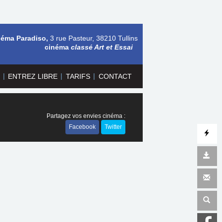
néma Paradiso,
3 rue Pasteur, 38210 Tullins
cinéma
classé Art et Essai
|
|
|
ENTREZ LIBRE
TARIFS
CONTACT
Partagez vos envies cinéma :
Facebook
Twitter