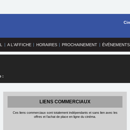
Ci
|
|
|
|
L
A L'AFFICHE
HORAIRES
PROCHAINEMENT
ÉVÉNEMENTS
 :
LIENS COMMERCIAUX
Ces liens commerciaux sont totalement indépendants et sans lien avec les
offres et l'achat de place en ligne du cinéma.