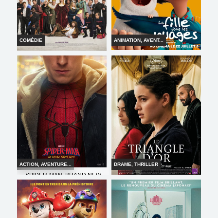
COMÉDIE
ANIMATION, AVENT...
LA FILLE DANS LES NUAGES
DE LA COMÉDIE-FRANÇAISE
Horaires et Infos
Horaires et Infos
Bande-annonce
Bande-annonce
Réservation
Réservation
TOUT PUBLIC
TOUT PUBLIC
VF
VF
ACTION, AVENTURE...
DRAME, THRILLER
SPIDER-MAN: BRAND NEW
DAY
LE TRIANGLE D'OR
Horaires et Infos
Horaires et Infos