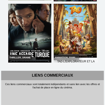
LA FIN D'OAK STREET
SOUDAIN
Horaires et Infos
Horaires et Infos
Bande-annonce
Bande-annonce
Réservation
Réservation
AVERT. TOUT PUBLIC
VF
TOUT PUBLIC
VF
THRILLER, DRAME
ANIMATION, FAMIL...
TAD L'EXPLORATEUR ET LA
LAMPE MAGIQUE
UNE AFFAIRE TURQUE
Horaires et Infos
LIENS COMMERCIAUX
Horaires et Infos
Bande-annonce
Ces liens commerciaux sont totalement indépendants et sans lien avec les offres et
Bande-annonce
l'achat de place en ligne du cinéma.
Réservation
Réservation
TOUT PUBLIC
VF
TOUT PUBLIC
VO