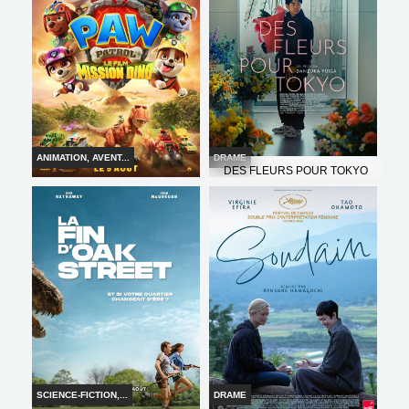
Bande-annonce
Bande-annonce
Réservation
Réservation
TOUT PUBLIC
VF
TOUT PUBLIC
VF
ANIMATION, AVENT...
DRAME
DES FLEURS POUR TOKYO
LA PAT' PATROUILLE : LE
FILM MISSION DINO
Horaires et Infos
Horaires et Infos
Bande-annonce
Bande-annonce
Réservation
Réservation
TOUT PUBLIC
VO
TOUT PUBLIC
VF
SCIENCE-FICTION,...
DRAME