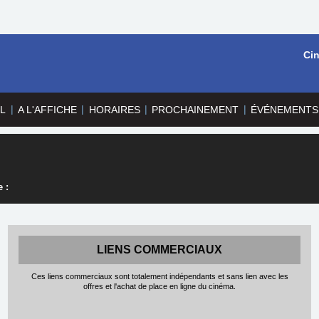
Ci
|
|
|
|
L
A L'AFFICHE
HORAIRES
PROCHAINEMENT
ÉVÉNEMENTS
 :
LIENS COMMERCIAUX
Ces liens commerciaux sont totalement indépendants et sans lien avec les
offres et l'achat de place en ligne du cinéma.