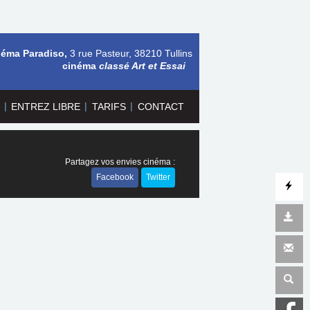
néma Paradiso,
3 rue Pasteur, 38210 Tullins
cinéma
classé Art et Essai
|
|
|
ENTREZ LIBRE
TARIFS
CONTACT
Partagez vos envies cinéma :
Facebook
Twitter