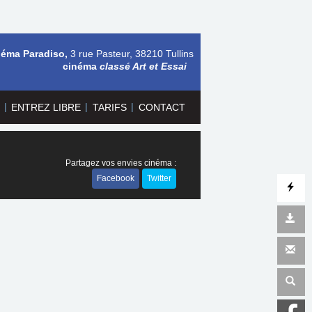
néma Paradiso,
3 rue Pasteur, 38210 Tullins
cinéma
classé Art et Essai
|
|
|
ENTREZ LIBRE
TARIFS
CONTACT
Partagez vos envies cinéma :
Facebook
Twitter