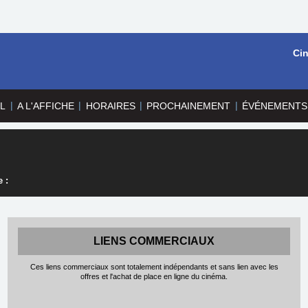
Ci
|
|
|
|
L
A L'AFFICHE
HORAIRES
PROCHAINEMENT
ÉVÉNEMENTS
 :
LIENS COMMERCIAUX
Ces liens commerciaux sont totalement indépendants et sans lien avec les
offres et l'achat de place en ligne du cinéma.